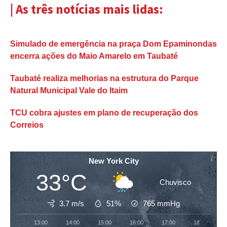
| As três notícias mais lidas:
Simulado de emergência na praça Dom Epaminondas
encerra ações do Maio Amarelo em Taubaté
Taubaté realiza melhorias na estrutura do Parque
Natural Municipal Vale do Itaim
TCU cobra ajustes em plano de recuperação dos
Correios
New York City
33°C
Chuvisco
3.7 m/s
51%
765
mmHg
13:00
14:00
15:00
16:00
17:00
18:00