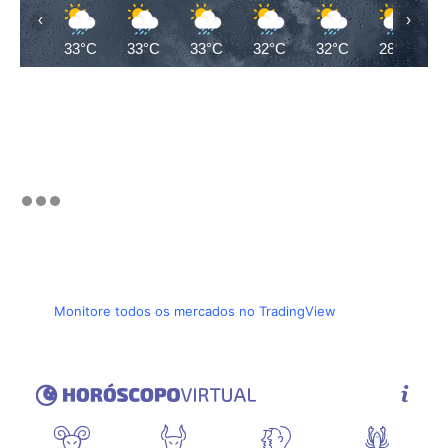
‹
›
33°C
33°C
33°C
32°C
32°C
28°C
Monitore todos os mercados no TradingView