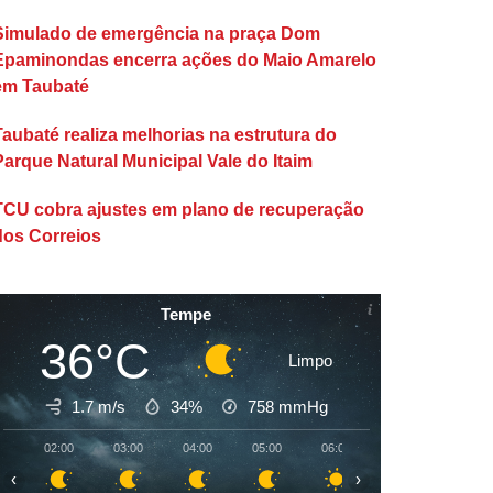
Simulado de emergência na praça Dom
Epaminondas encerra ações do Maio Amarelo
em Taubaté
Taubaté realiza melhorias na estrutura do
Parque Natural Municipal Vale do Itaim
TCU cobra ajustes em plano de recuperação
dos Correios
Tempe
36°C
Limpo
1.7 m/s
34%
758
mmHg
02:00
03:00
04:00
05:00
06:00
07:00
08:00
‹
›