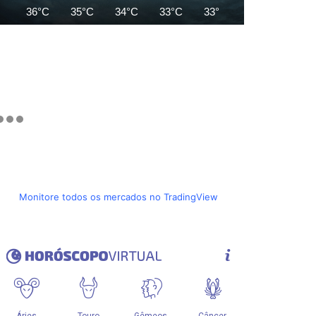
36°C
35°C
34°C
33°C
33°C
34°C
35°C
Monitore todos os mercados no TradingView