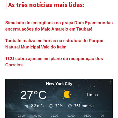
| As três notícias mais lidas:
Simulado de emergência na praça Dom Epaminondas
encerra ações do Maio Amarelo em Taubaté
Taubaté realiza melhorias na estrutura do Parque
Natural Municipal Vale do Itaim
TCU cobra ajustes em plano de recuperação dos
Correios
New York City
27°C
Limpo
2.2 m/s
72%
761
mmHg
23:00
00:00
01:00
02:00
03:00
04:00