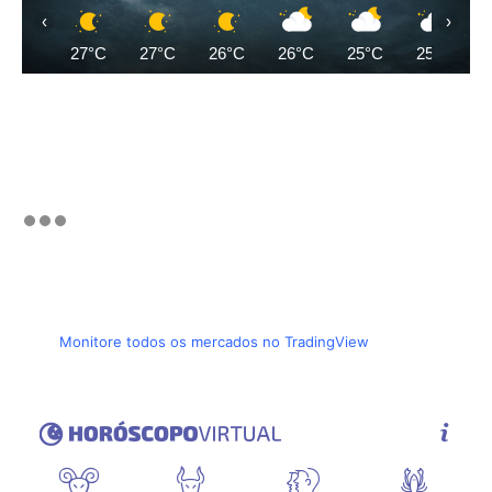
‹
›
27°C
27°C
26°C
26°C
25°C
25°C
Monitore todos os mercados no TradingView