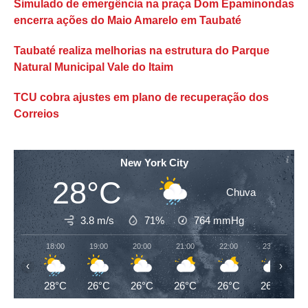
Simulado de emergência na praça Dom Epaminondas
encerra ações do Maio Amarelo em Taubaté
Taubaté realiza melhorias na estrutura do Parque
Natural Municipal Vale do Itaim
TCU cobra ajustes em plano de recuperação dos
Correios
New York City
28°C
Chuva
3.8 m/s
71%
764
mmHg
18:00
19:00
20:00
21:00
22:00
23:00
‹
›
28°C
26°C
26°C
26°C
26°C
26°C