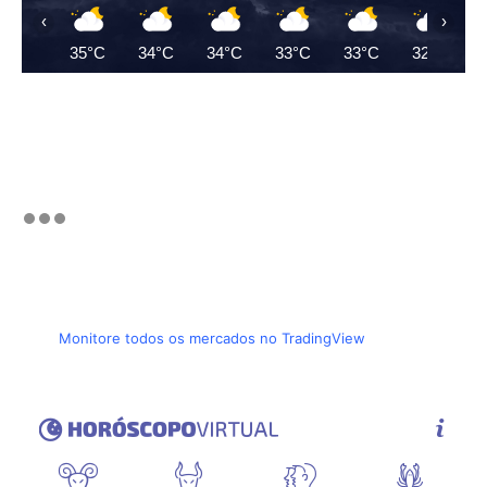
‹
›
35°C
34°C
34°C
33°C
33°C
32°C
Monitore todos os mercados no TradingView