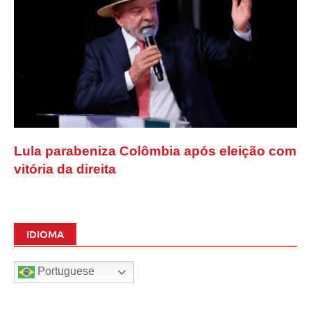
Lula parabeniza Colômbia após eleição com
vitória da direita
IDIOMA
Portuguese