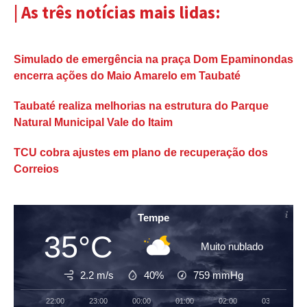
| As três notícias mais lidas:
Simulado de emergência na praça Dom Epaminondas
encerra ações do Maio Amarelo em Taubaté
Taubaté realiza melhorias na estrutura do Parque
Natural Municipal Vale do Itaim
TCU cobra ajustes em plano de recuperação dos
Correios
Tempe
35°C
Muito nublado
2.2 m/s
40%
759
mmHg
22:00
23:00
00:00
01:00
02:00
03:00