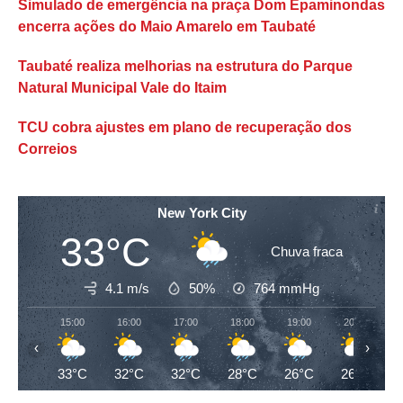
Simulado de emergência na praça Dom Epaminondas
encerra ações do Maio Amarelo em Taubaté
Taubaté realiza melhorias na estrutura do Parque
Natural Municipal Vale do Itaim
TCU cobra ajustes em plano de recuperação dos
Correios
New York City
33°C
Chuva fraca
4.1 m/s
50%
764
mmHg
15:00
16:00
17:00
18:00
19:00
20:00
‹
›
33°C
32°C
32°C
28°C
26°C
26°C