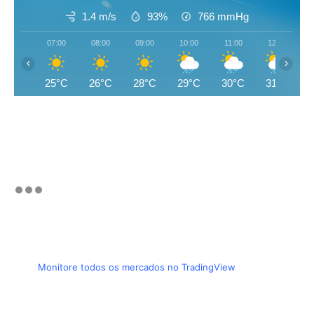
1.4 m/s
93%
766
mmHg
07:00
08:00
09:00
10:00
11:00
12:00
‹
›
25°C
26°C
28°C
29°C
30°C
31°C
Monitore todos os mercados no TradingView