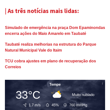
| As três notícias mais lidas:
Simulado de emergência na praça Dom Epaminondas
encerra ações do Maio Amarelo em Taubaté
Taubaté realiza melhorias na estrutura do Parque
Natural Municipal Vale do Itaim
TCU cobra ajustes em plano de recuperação dos
Correios
Tempe
33°C
Muito nublado
1.7 m/s
45%
760
mmHg