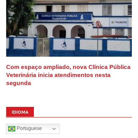
Com espaço ampliado, nova Clínica Pública
Veterinária inicia atendimentos nesta
segunda
IDIOMA
Portuguese