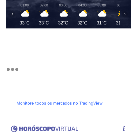
01:00
02:00
03:00
04:00
05:00
06:00
‹
›
33°C
33°C
32°C
32°C
31°C
31°C
Monitore todos os mercados no TradingView