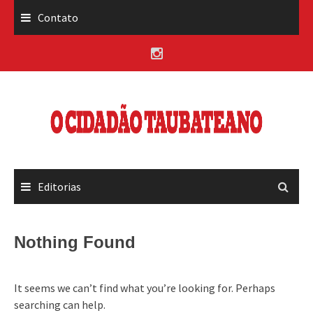
Skip
Contato
to
content
Editorias
Nothing Found
It seems we can’t find what you’re looking for. Perhaps
searching can help.