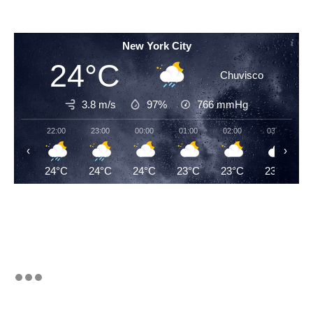
New York City
24°C
Chuvisco
3.8 m/s
97%
766
mmHg
22:00
23:00
00:00
01:00
02:00
03:00
‹
›
24°C
24°C
24°C
23°C
23°C
23°C