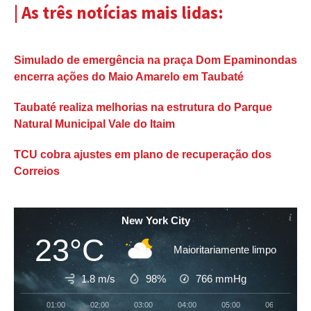
| As três notícias mais lidas:
Simulado de emergência na praça Dom Epaminondas
encerra ações do Maio Amarelo em Taubaté
Taubaté realiza melhorias na estrutura do Parque
Natural Municipal Vale do Itaim
TCU cobra ajustes em plano de recuperação dos
Correios
New York City
23°C
Maioritariamente limpo
1.8 m/s
98%
766
mmHg
01:00
02:00
03:00
04:00
05:00
06:00