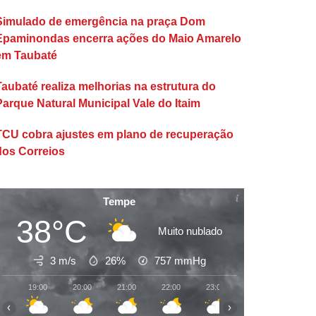
Simulado de emergência na praça Dom
Epaminondas encerra ações do Maio Amarelo
em Taubaté
Taubaté realiza melhorias na estrutura do
Parque Natural Municipal Vale do Itaim
TCU cobra ajustes em plano de recuperação
dos Correios
Tempe
38°C
Muito nublado
3 m/s
26%
757
mmHg
19:00
20:00
21:00
22:00
23:00
00:00
01:00
‹
›