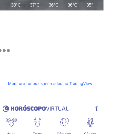
38°C
37°C
36°C
36°C
35°C
35°C
34°C
Monitore todos os mercados no TradingView