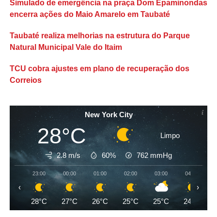
Simulado de emergência na praça Dom Epaminondas
encerra ações do Maio Amarelo em Taubaté
Taubaté realiza melhorias na estrutura do Parque
Natural Municipal Vale do Itaim
TCU cobra ajustes em plano de recuperação dos
Correios
New York City
28°C
Limpo
2.8 m/s
60%
762
mmHg
23:00
00:00
01:00
02:00
03:00
04:00
‹
›
28°C
27°C
26°C
25°C
25°C
24°C