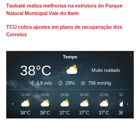
Taubaté realiza melhorias na estrutura do Parque
Natural Municipal Vale do Itaim
TCU cobra ajustes em plano de recuperação dos
Correios
Tempe
38°C
Muito nublado
3.8 m/s
29%
756
mmHg
21:00
22:00
23:00
00:00
01:00
02:00
‹
›
38°C
38°C
37°C
37°C
37°C
36°C