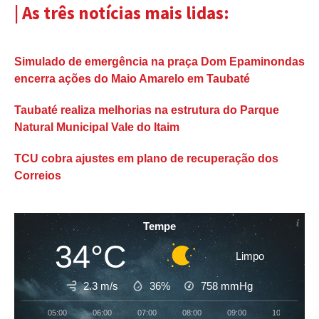
| As três notícias mais lidas:
Simulado de emergência na praça Dom Epaminondas
encerra ações do Maio Amarelo em Taubaté
Taubaté realiza melhorias na estrutura do Parque
Natural Municipal Vale do Itaim
TCU cobra ajustes em plano de recuperação dos
Correios
Tempe
34°C
Limpo
2.3 m/s
36%
758
mmHg
05:00
06:00
07:00
08:00
09:00
10:00