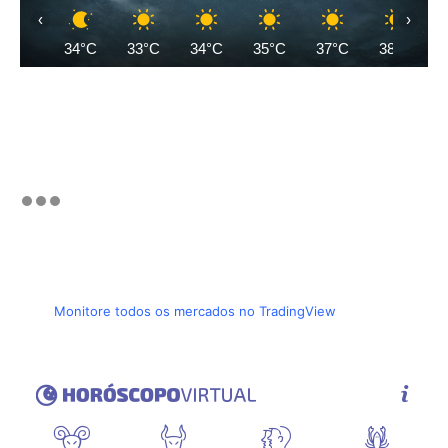
‹
›
34°C
33°C
34°C
35°C
37°C
38°C
Monitore todos os mercados no TradingView