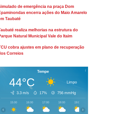
Simulado de emergência na praça Dom
Epaminondas encerra ações do Maio Amarelo
em Taubaté
Taubaté realiza melhorias na estrutura do
Parque Natural Municipal Vale do Itaim
TCU cobra ajustes em plano de recuperação
dos Correios
Tempe
44°C
Limpo
3.3 m/s
17%
756
mmHg
15:00
16:00
17:00
18:00
19:00
20:00
21:00
‹
›