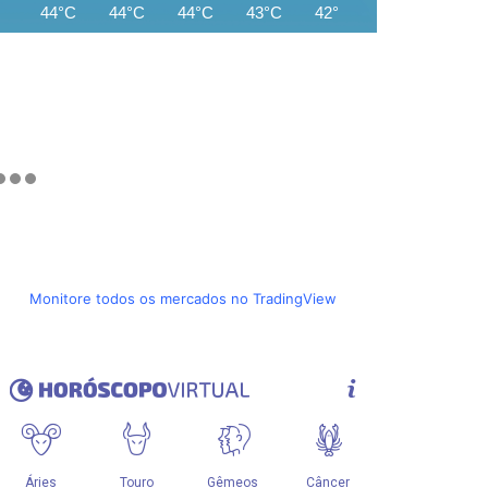
44°C
44°C
44°C
43°C
42°C
42°C
41°C
Monitore todos os mercados no TradingView