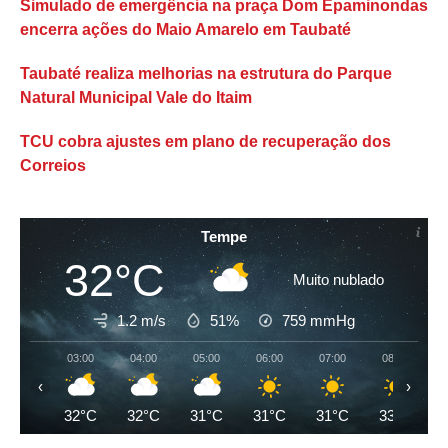
Simulado de emergência na praça Dom Epaminondas
encerra ações do Maio Amarelo em Taubaté
Taubaté realiza melhorias na estrutura do Parque
Natural Municipal Vale do Itaim
TCU cobra ajustes em plano de recuperação dos
Correios
Tempe
32°C
Muito nublado
1.2 m/s
51%
759
mmHg
03:00
04:00
05:00
06:00
07:00
08:00
‹
›
32°C
32°C
31°C
31°C
31°C
33°C