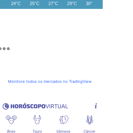
24°C
25°C
27°C
29°C
30°C
32°C
32°C
Monitore todos os mercados no TradingView