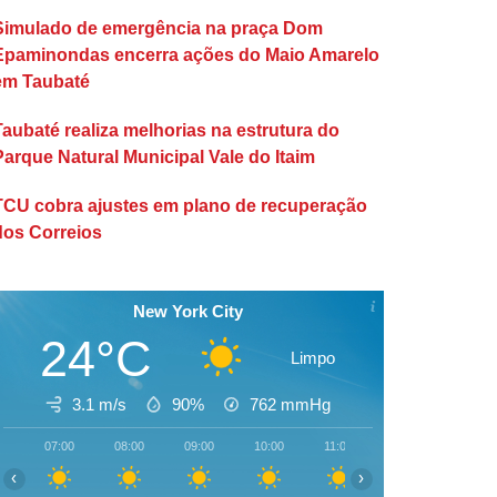
Simulado de emergência na praça Dom
Epaminondas encerra ações do Maio Amarelo
em Taubaté
Taubaté realiza melhorias na estrutura do
Parque Natural Municipal Vale do Itaim
TCU cobra ajustes em plano de recuperação
dos Correios
New York City
24°C
Limpo
3.1 m/s
90%
762
mmHg
07:00
08:00
09:00
10:00
11:00
12:00
13:00
‹
›