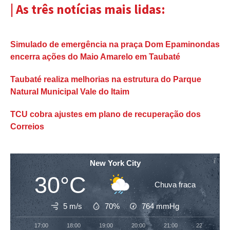
| As três notícias mais lidas:
Simulado de emergência na praça Dom Epaminondas
encerra ações do Maio Amarelo em Taubaté
Taubaté realiza melhorias na estrutura do Parque
Natural Municipal Vale do Itaim
TCU cobra ajustes em plano de recuperação dos
Correios
New York City
30°C
Chuva fraca
5 m/s
70%
764
mmHg
17:00
18:00
19:00
20:00
21:00
22:00