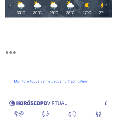
‹
›
30°C
30°C
29°C
28°C
27°C
27°C
Monitore todos os mercados no TradingView