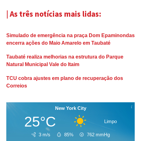
| As três notícias mais lidas:
Simulado de emergência na praça Dom Epaminondas
encerra ações do Maio Amarelo em Taubaté
Taubaté realiza melhorias na estrutura do Parque
Natural Municipal Vale do Itaim
TCU cobra ajustes em plano de recuperação dos
Correios
New York City
25°C
Limpo
3 m/s
85%
762
mmHg