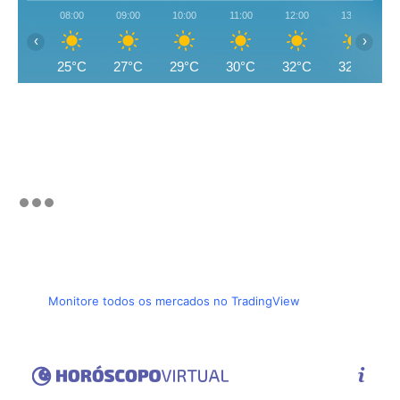
08:00
09:00
10:00
11:00
12:00
13:00
‹
›
25°C
27°C
29°C
30°C
32°C
32°C
Monitore todos os mercados no TradingView