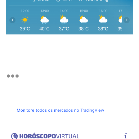
12:00
13:00
14:00
15:00
16:00
17:00
‹
›
39°C
40°C
37°C
38°C
38°C
39°C
Monitore todos os mercados no TradingView