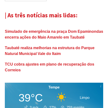
| As três notícias mais lidas:
Simulado de emergência na praça Dom Epaminondas
encerra ações do Maio Amarelo em Taubaté
Taubaté realiza melhorias na estrutura do Parque
Natural Municipal Vale do Itaim
TCU cobra ajustes em plano de recuperação dos
Correios
Tempe
39°C
Limpo
3 m/s
27%
759
mmHg