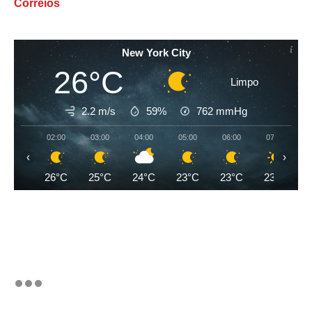
Correios
New York City
26°C
Limpo
2.2 m/s
59%
762
mmHg
02:00
03:00
04:00
05:00
06:00
07:00
‹
›
26°C
25°C
24°C
23°C
23°C
23°C