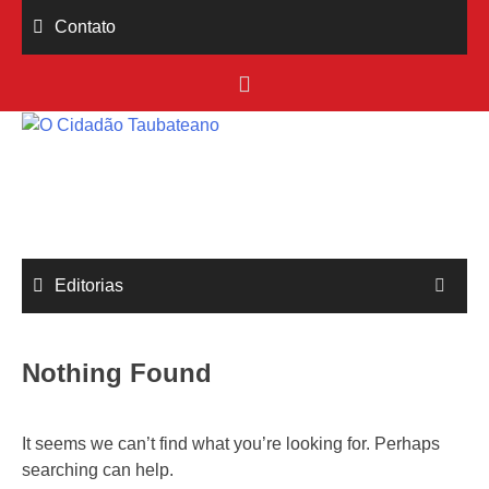
Skip
Contato
to
content
Editorias
Nothing Found
It seems we can’t find what you’re looking for. Perhaps
searching can help.