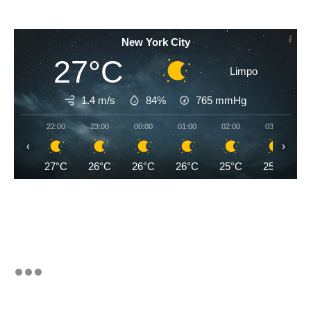
New York City
27°C
Limpo
1.4 m/s
84%
765
mmHg
22:00
23:00
00:00
01:00
02:00
03:00
‹
›
27°C
26°C
26°C
26°C
25°C
25°C