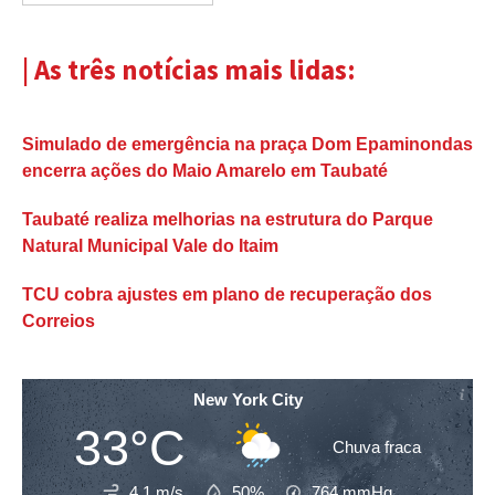
| As três notícias mais lidas:
Simulado de emergência na praça Dom Epaminondas
encerra ações do Maio Amarelo em Taubaté
Taubaté realiza melhorias na estrutura do Parque
Natural Municipal Vale do Itaim
TCU cobra ajustes em plano de recuperação dos
Correios
New York City
33°C
Chuva fraca
4.1 m/s
50%
764
mmHg