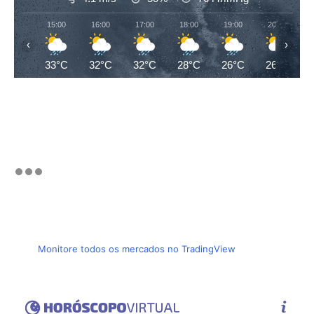
15:00
16:00
17:00
18:00
19:00
20:00
‹
›
33°C
32°C
32°C
28°C
26°C
26°C
Monitore todos os mercados no TradingView