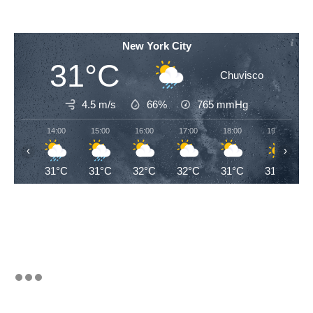
New York City
31°C
Chuvisco
4.5 m/s
66%
765
mmHg
14:00
15:00
16:00
17:00
18:00
19:00
‹
›
31°C
31°C
32°C
32°C
31°C
31°C