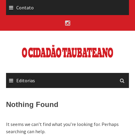
Skip
Contato
to
content
Editorias
Nothing Found
It seems we can’t find what you’re looking for. Perhaps
searching can help.