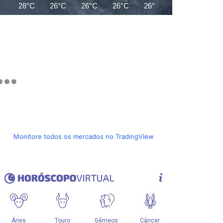
28°C
26°C
26°C
26°C
26°C
26°C
25°C
Monitore todos os mercados no TradingView