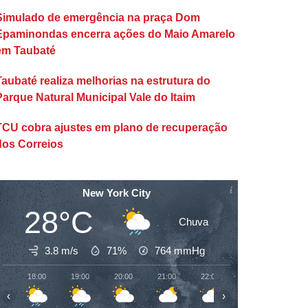
Simulado de emergência na praça Dom
Epaminondas encerra ações do Maio Amarelo
em Taubaté
Taubaté realiza melhorias na estrutura do
Parque Natural Municipal Vale do Itaim
TCU cobra ajustes em plano de recuperação
dos Correios
New York City
28°C
Chuva
3.8 m/s
71%
764
mmHg
18:00
19:00
20:00
21:00
22:00
23:00
00:00
‹
›