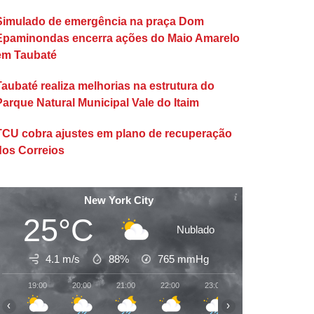
Simulado de emergência na praça Dom
Epaminondas encerra ações do Maio Amarelo
em Taubaté
Taubaté realiza melhorias na estrutura do
Parque Natural Municipal Vale do Itaim
TCU cobra ajustes em plano de recuperação
dos Correios
New York City
25°C
Nublado
4.1 m/s
88%
765
mmHg
19:00
20:00
21:00
22:00
23:00
00:00
01:00
‹
›