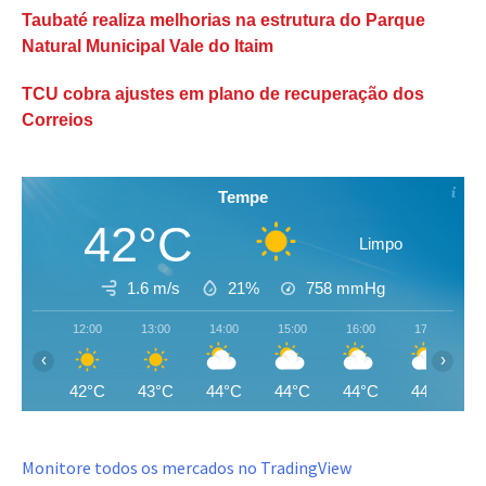
Taubaté realiza melhorias na estrutura do Parque
Natural Municipal Vale do Itaim
TCU cobra ajustes em plano de recuperação dos
Correios
Tempe
42°C
Limpo
1.6 m/s
21%
758
mmHg
12:00
13:00
14:00
15:00
16:00
17:00
‹
›
42°C
43°C
44°C
44°C
44°C
44°C
Monitore todos os mercados no TradingView