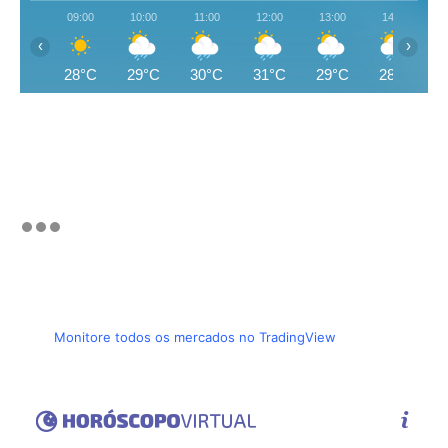
09:00
10:00
11:00
12:00
13:00
14:00
‹
›
28°C
29°C
30°C
31°C
29°C
28°C
Monitore todos os mercados no TradingView