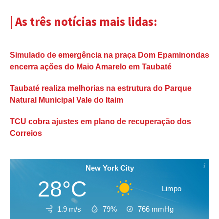
| As três notícias mais lidas:
Simulado de emergência na praça Dom Epaminondas
encerra ações do Maio Amarelo em Taubaté
Taubaté realiza melhorias na estrutura do Parque
Natural Municipal Vale do Itaim
TCU cobra ajustes em plano de recuperação dos
Correios
New York City
28°C
Limpo
1.9 m/s
79%
766
mmHg