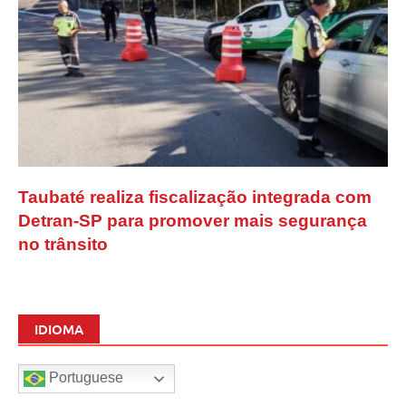
Taubaté realiza fiscalização integrada com
Detran-SP para promover mais segurança
no trânsito
IDIOMA
Portuguese