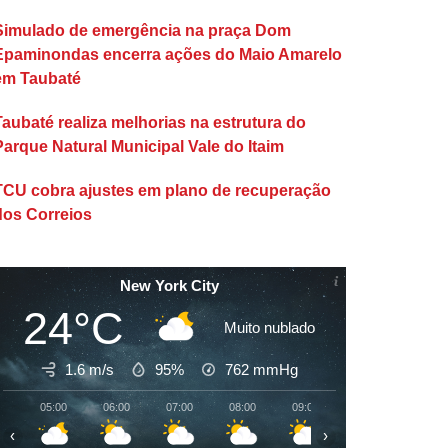
Simulado de emergência na praça Dom
Epaminondas encerra ações do Maio Amarelo
em Taubaté
Taubaté realiza melhorias na estrutura do
Parque Natural Municipal Vale do Itaim
TCU cobra ajustes em plano de recuperação
dos Correios
New York City
24°C
Muito nublado
1.6 m/s
95%
762
mmHg
05:00
06:00
07:00
08:00
09:00
10:00
11:00
‹
›