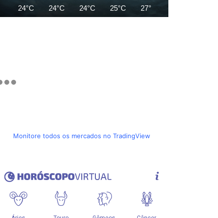
24°C
24°C
24°C
25°C
27°C
28°C
29°C
Monitore todos os mercados no TradingView