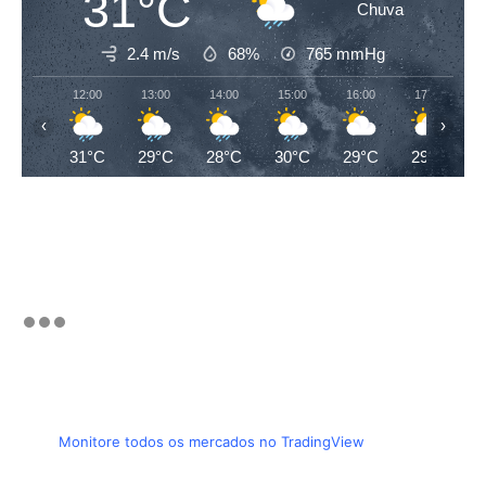
31°C
Chuva
2.4 m/s
68%
765
mmHg
12:00
13:00
14:00
15:00
16:00
17:00
‹
›
31°C
29°C
28°C
30°C
29°C
29°C
Monitore todos os mercados no TradingView