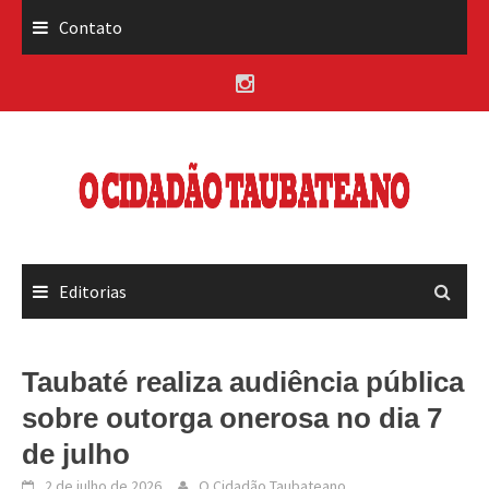
Skip
Contato
to
content
Editorias
Taubaté realiza audiência pública
sobre outorga onerosa no dia 7
de julho
2 de julho de 2026
O Cidadão Taubateano