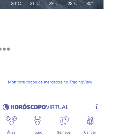
30°C
31°C
29°C
28°C
30°C
29°C
29°C
Monitore todos os mercados no TradingView