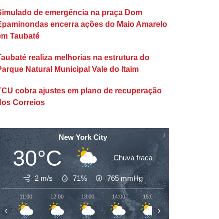
Simulado de emergência na praça Dom
Epaminondas encerra ações do Maio Amarelo
em Taubaté
Taubaté realiza melhorias na estrutura do
Parque Natural Municipal Vale do Itaim
TCU cobra ajustes em plano de recuperação
dos Correios
New York City
30°C
Chuva fraca
2 m/s
71%
765
mmHg
11:00
12:00
13:00
14:00
15:00
16:00
17:00
‹
›