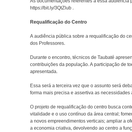
As documentações referentes à essa audiência p
https://bit.ly/3QtZlub .
Requalificação do Centro
A audiência pública sobre a requalificação do c
dos Professores.
Durante o encontro, técnicos de Taubaté apresen
contribuições da população. A participação de t
apresentada.
Essa será a terceira vez que o assunto será deba
forma mais precisa e assertiva as necessidades 
O projeto de requalificação do centro busca con
vitalidade e o uso contínuo da área central; fo
a novos empreendimentos verticais; ampliar a ofer
a economia criativa, devolvendo ao centro a funç