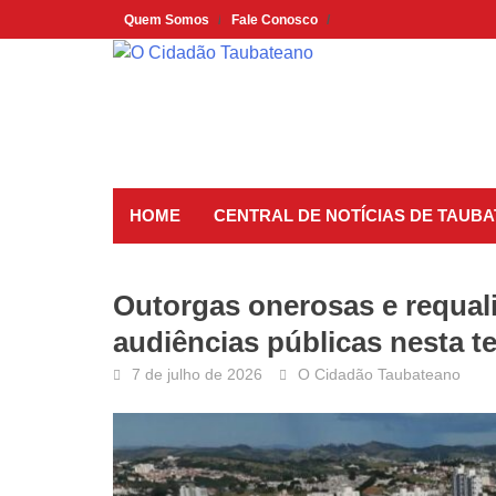
Skip
Quem Somos
Fale Conosco
to
content
HOME
CENTRAL DE NOTÍCIAS DE TAUBA
Outorgas onerosas e requal
audiências públicas nesta t
7 de julho de 2026
O Cidadão Taubateano