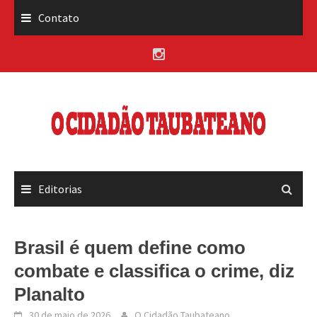
Skip
Contato
to
content
Editorias
Brasil é quem define como
combate e classifica o crime, diz
Planalto
30 de maio de 2026
O Cidadão Taubateano