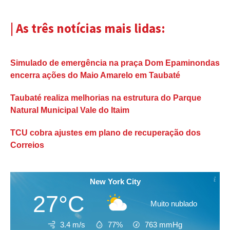
| As três notícias mais lidas:
Simulado de emergência na praça Dom Epaminondas
encerra ações do Maio Amarelo em Taubaté
Taubaté realiza melhorias na estrutura do Parque
Natural Municipal Vale do Itaim
TCU cobra ajustes em plano de recuperação dos
Correios
New York City
27°C
Muito nublado
3.4 m/s
77%
763
mmHg