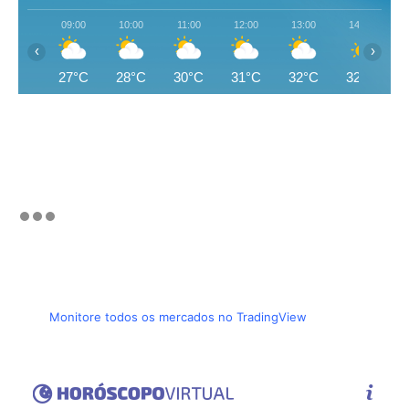
09:00
10:00
11:00
12:00
13:00
14:00
‹
›
27°C
28°C
30°C
31°C
32°C
32°C
Monitore todos os mercados no TradingView