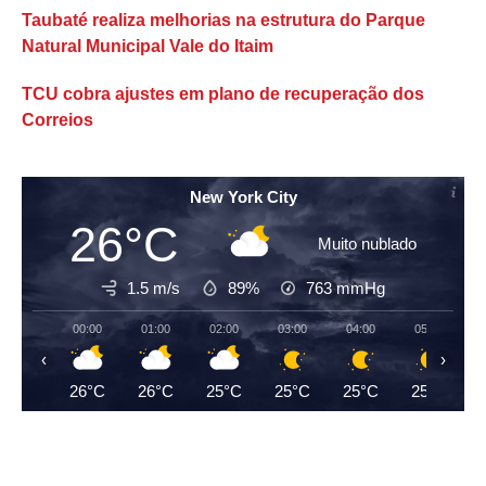
Taubaté realiza melhorias na estrutura do Parque
Natural Municipal Vale do Itaim
TCU cobra ajustes em plano de recuperação dos
Correios
New York City
26°C
Muito nublado
1.5 m/s
89%
763
mmHg
00:00
01:00
02:00
03:00
04:00
05:00
‹
›
26°C
26°C
25°C
25°C
25°C
25°C