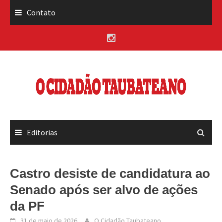
Skip
Contato
to
content
Editorias
Castro desiste de candidatura ao
Senado após ser alvo de ações
da PF
31 de maio de 2026
O Cidadão Taubateano