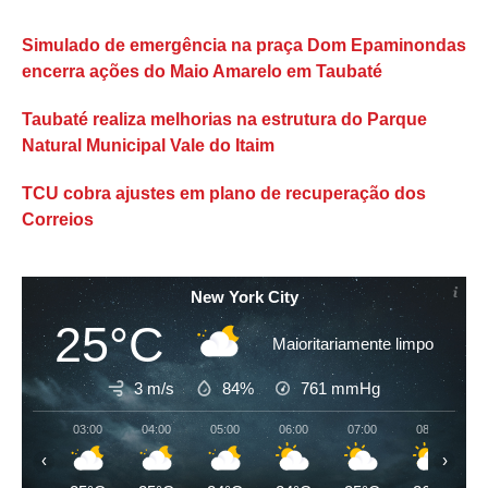
Simulado de emergência na praça Dom Epaminondas
encerra ações do Maio Amarelo em Taubaté
Taubaté realiza melhorias na estrutura do Parque
Natural Municipal Vale do Itaim
TCU cobra ajustes em plano de recuperação dos
Correios
New York City
25°C
Maioritariamente limpo
3 m/s
84%
761
mmHg
03:00
04:00
05:00
06:00
07:00
08:00
‹
›