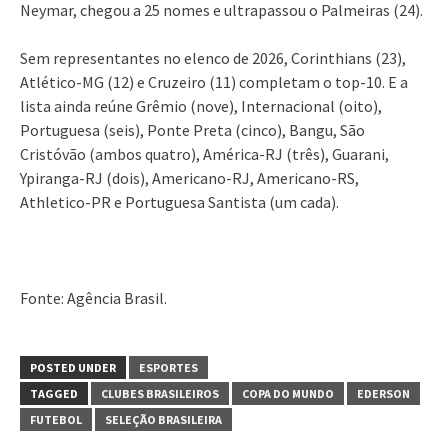
Neymar, chegou a 25 nomes e ultrapassou o Palmeiras (24).
Sem representantes no elenco de 2026, Corinthians (23),
Atlético-MG (12) e Cruzeiro (11) completam o top-10. E a
lista ainda reúne Grêmio (nove), Internacional (oito),
Portuguesa (seis), Ponte Preta (cinco), Bangu, São
Cristóvão (ambos quatro), América-RJ (três), Guarani,
Ypiranga-RJ (dois), Americano-RJ, Americano-RS,
Athletico-PR e Portuguesa Santista (um cada).
Fonte: Agência Brasil.
POSTED UNDER
ESPORTES
TAGGED
CLUBES BRASILEIROS
COPA DO MUNDO
EDERSON
FUTEBOL
SELEÇÃO BRASILEIRA