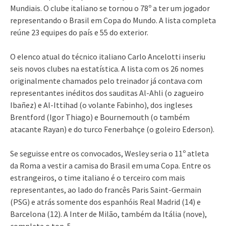
Mundiais. O clube italiano se tornou o 78º a ter um jogador
representando o Brasil em Copa do Mundo. A lista completa
reúne 23 equipes do país e 55 do exterior.
O elenco atual do técnico italiano Carlo Ancelotti inseriu
seis novos clubes na estatística. A lista com os 26 nomes
originalmente chamados pelo treinador já contava com
representantes inéditos dos sauditas Al-Ahli (o zagueiro
Ibañez) e Al-Ittihad (o volante Fabinho), dos ingleses
Brentford (Igor Thiago) e Bournemouth (o também
atacante Rayan) e do turco Fenerbahçe (o goleiro Ederson).
Se seguisse entre os convocados, Wesley seria o 11º atleta
da Roma a vestir a camisa do Brasil em uma Copa. Entre os
estrangeiros, o time italiano é o terceiro com mais
representantes, ao lado do francês Paris Saint-Germain
(PSG) e atrás somente dos espanhóis Real Madrid (14) e
Barcelona (12). A Inter de Milão, também da Itália (nove),
completa o top-5.