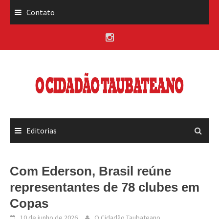
Skip
Contato
to
content
Editorias
Com Ederson, Brasil reúne
representantes de 78 clubes em
Copas
10 de junho de 2026
O Cidadão Taubateano