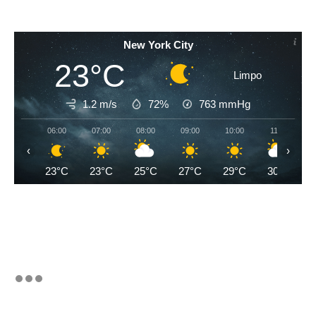
New York City
23°C
Limpo
1.2 m/s
72%
763
mmHg
06:00
07:00
08:00
09:00
10:00
11:00
‹
›
23°C
23°C
25°C
27°C
29°C
30°C