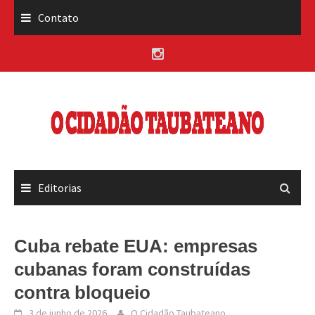
Skip
Contato
to
content
Editorias
Cuba rebate EUA: empresas
cubanas foram construídas
contra bloqueio
3 de junho de 2026
O Cidadão Taubateano