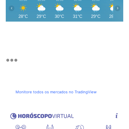
‹
›
28°C
29°C
30°C
31°C
29°C
28°C
Monitore todos os mercados no TradingView