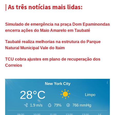
| As três notícias mais lidas:
Simulado de emergência na praça Dom Epaminondas
encerra ações do Maio Amarelo em Taubaté
Taubaté realiza melhorias na estrutura do Parque
Natural Municipal Vale do Itaim
TCU cobra ajustes em plano de recuperação dos
Correios
New York City
28°C
Limpo
1.9 m/s
79%
766
mmHg
09:00
10:00
11:00
12:00
13:00
14:00