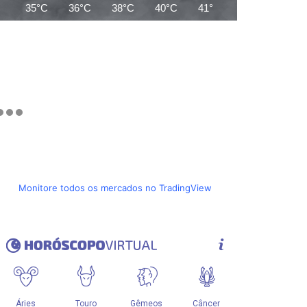
35°C
36°C
38°C
40°C
41°C
42°C
41°C
Monitore todos os mercados no TradingView