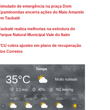
Simulado de emergência na praça Dom
Epaminondas encerra ações do Maio Amarelo
em Taubaté
Taubaté realiza melhorias na estrutura do
Parque Natural Municipal Vale do Itaim
TCU cobra ajustes em plano de recuperação
dos Correios
Tempe
35°C
Muito nublado
2.1 m/s
40%
761
mmHg
09:00
10:00
11:00
12:00
13:00
14:00
15:00
‹
›