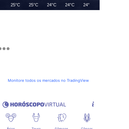
25°C
25°C
24°C
24°C
24°C
25°C
27°C
Monitore todos os mercados no TradingView