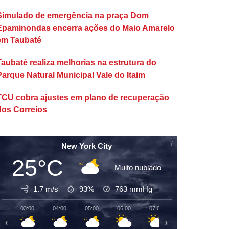
Simulado de emergência na praça Dom
Epaminondas encerra ações do Maio Amarelo
em Taubaté
Taubaté realiza melhorias na estrutura do
Parque Natural Municipal Vale do Itaim
TCU cobra ajustes em plano de recuperação
dos Correios
New York City
25°C
Muito nublado
1.7 m/s
93%
763
mmHg
03:00
04:00
05:00
06:00
07:00
08:00
09:00
‹
›