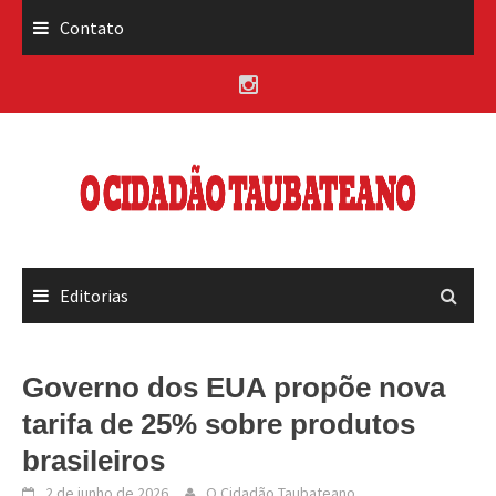
Skip
Contato
to
content
Editorias
Governo dos EUA propõe nova
tarifa de 25% sobre produtos
brasileiros
2 de junho de 2026
O Cidadão Taubateano