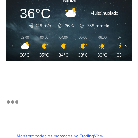
36°C
Muito nublado
2.9 m/s
36%
758
mmHg
02:00
03:00
04:00
05:00
06:00
07:00
‹
›
36°C
35°C
34°C
33°C
33°C
33°C
Monitore todos os mercados no TradingView