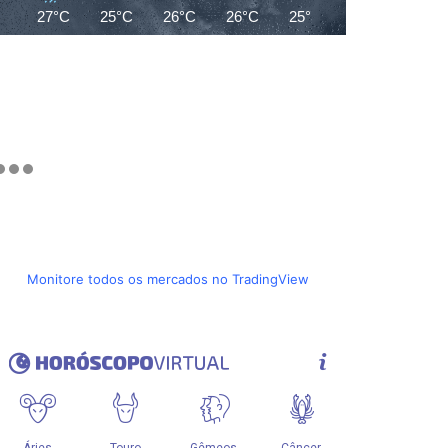
27°C
25°C
26°C
26°C
25°C
25°C
25°C
Monitore todos os mercados no TradingView