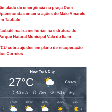
Simulado de emergência na praça Dom
Epaminondas encerra ações do Maio Amarelo
em Taubaté
Taubaté realiza melhorias na estrutura do
Parque Natural Municipal Vale do Itaim
TCU cobra ajustes em plano de recuperação
dos Correios
New York City
27°C
Chuva
4.3 m/s
75%
761
mmHg
17:00
18:00
19:00
20:00
21:00
22:00
23:00
‹
›