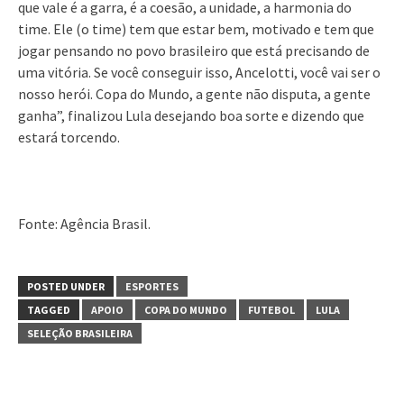
que vale é a garra, é a coesão, a unidade, a harmonia do
time. Ele (o time) tem que estar bem, motivado e tem que
jogar pensando no povo brasileiro que está precisando de
uma vitória. Se você conseguir isso, Ancelotti, você vai ser o
nosso herói. Copa do Mundo, a gente não disputa, a gente
ganha”, finalizou Lula desejando boa sorte e dizendo que
estará torcendo.
Fonte: Agência Brasil.
POSTED UNDER
ESPORTES
TAGGED
APOIO
COPA DO MUNDO
FUTEBOL
LULA
SELEÇÃO BRASILEIRA