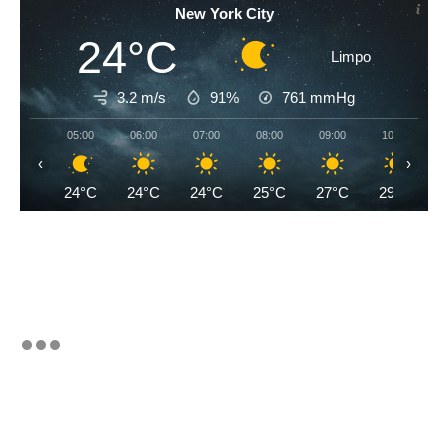
New York City
24°C
Limpo
3.2 m/s
91%
761
mmHg
05:00
06:00
07:00
08:00
09:00
10:00
‹
›
24°C
24°C
24°C
25°C
27°C
29°C