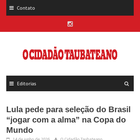
Skip
Contato
to
content
Editorias
Lula pede para seleção do Brasil
“jogar com a alma” na Copa do
Mundo
14 de junho de 2026
O Cidadão Taubateano