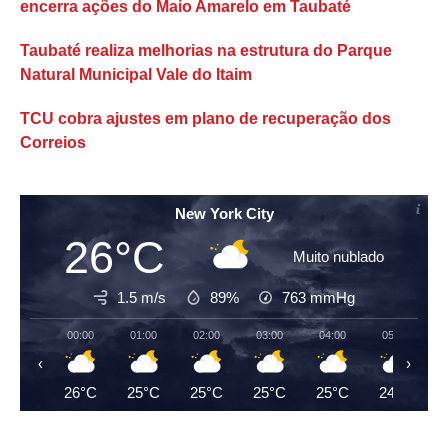
encerra ações do Maio Amarelo em Taubaté
Taubaté realiza melhorias na estrutura do Parque
Natural Municipal Vale do Itaim
TCU cobra ajustes em plano de recuperação dos
Correios
New York City
26°C
Muito nublado
1.5 m/s
89%
763
mmHg
00:00
01:00
02:00
03:00
04:00
05:00
‹
›
26°C
25°C
25°C
25°C
25°C
24°C