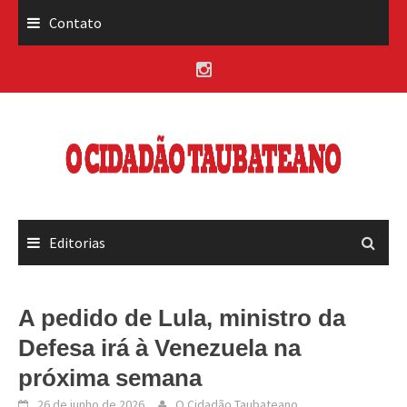
Skip
Contato
to
content
Editorias
A pedido de Lula, ministro da
Defesa irá à Venezuela na
próxima semana
26 de junho de 2026
O Cidadão Taubateano