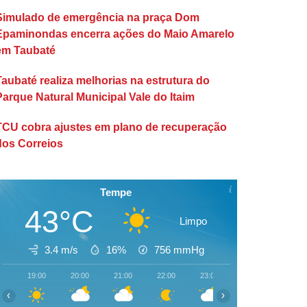
Simulado de emergência na praça Dom
Epaminondas encerra ações do Maio Amarelo
em Taubaté
Taubaté realiza melhorias na estrutura do
Parque Natural Municipal Vale do Itaim
TCU cobra ajustes em plano de recuperação
dos Correios
Tempe
43°C
Limpo
3.4 m/s
16%
756
mmHg
19:00
20:00
21:00
22:00
23:00
00:00
01:00
‹
›