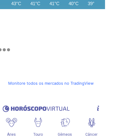
43°C
41°C
41°C
40°C
39°C
38°C
37°C
Monitore todos os mercados no TradingView