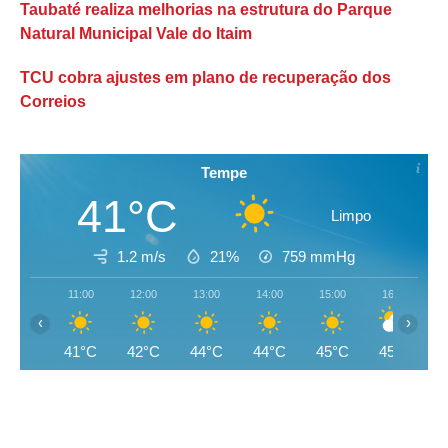
Taubaté realiza melhorias na estrutura do Parque
Natural Municipal Vale do Itaim
TCU cobra ajustes em plano de recuperação dos
Correios
Tempe
41°C
Limpo
1.2 m/s
21%
759
mmHg
11:00
12:00
13:00
14:00
15:00
16:00
‹
›
41°C
42°C
44°C
44°C
45°C
45°C