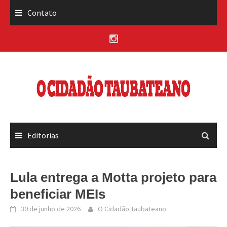
Skip
Contato
to
content
Editorias
Lula entrega a Motta projeto para
beneficiar MEIs
30 de junho de 2026
O Cidadão Taubateano