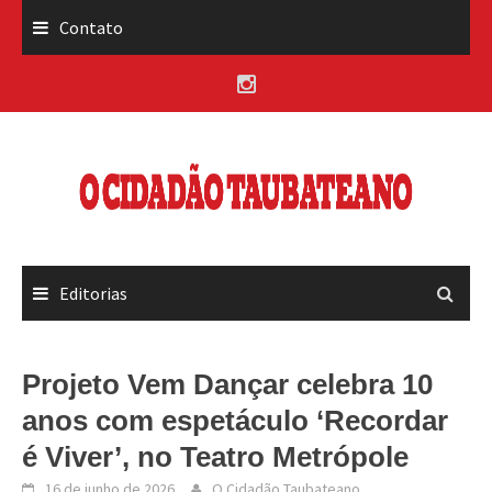
Skip
Contato
to
content
Editorias
Projeto Vem Dançar celebra 10
anos com espetáculo ‘Recordar
é Viver’, no Teatro Metrópole
16 de junho de 2026
O Cidadão Taubateano