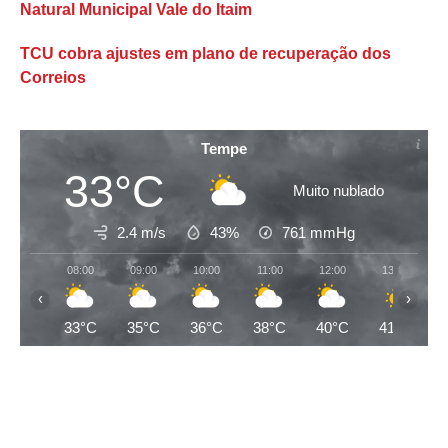
Natural Municipal Vale do Itaim
TCU cobra ajustes em plano de recuperação dos
Correios
Tempe
33°C
Muito nublado
2.4 m/s
43%
761
mmHg
08:00
09:00
10:00
11:00
12:00
13:00
‹
›
33°C
35°C
36°C
38°C
40°C
41°C