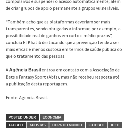
compulsivos e suspender o acesso automaticamente; além
de criar grupos de apoio permanente a grupos vulneráveis.
“Também acho que as plataformas deveriam ser mais
transparentes, sendo obrigadas a informar, por exemplo, a
possibilidade real de ganhos em curto e médio prazos”,
concluiu El Khatib destacando que a prevenção tende a ser
mais eficaz e menos custosa em termos de saúde pública do
que o tratamento das pessoas.
A
entrou em contato com a Associação de
Agência Brasil
Bets e Fantasy Sport (Abfs), mas não recebeu resposta até
a publicação desta reportagem.
Fonte: Agência Brasil.
POSTED UNDER
ECONOMIA
TAGGED
APOSTAS
COPA DO MUNDO
FUTEBOL
IDEC