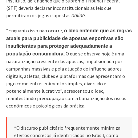
instituto, defendendo que o Supremo Tribunal Federal
(STF) deveria declarar inconstitucionais as leis que
permitiram os jogos e apostas
.
online
“Enquanto isso não ocorre,
o Idec entende que as regras
atuais para publicidade de apostas esportivas são
insuficientes para proteger adequadamente a
O que se observa hoje é uma
população consumidora.
naturalização crescente das apostas, impulsionada por
campanhas massivas e pela atuação de influenciadores
digitais, atletas, clubes e plataformas que apresentam o
jogo como entretenimento simples, divertido e
potencialmente lucrativo”, acrescentou o Idec,
manifestando preocupação com a banalização dos riscos
econômicos e psicológicos da prática.
“O discurso publicitário frequentemente minimiza
efeitos concretos já identificados no Brasil, como