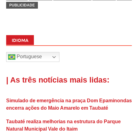
PUBLICIDADE
IDIOMA
Portuguese
| As três notícias mais lidas:
Simulado de emergência na praça Dom Epaminondas
encerra ações do Maio Amarelo em Taubaté
Taubaté realiza melhorias na estrutura do Parque
Natural Municipal Vale do Itaim