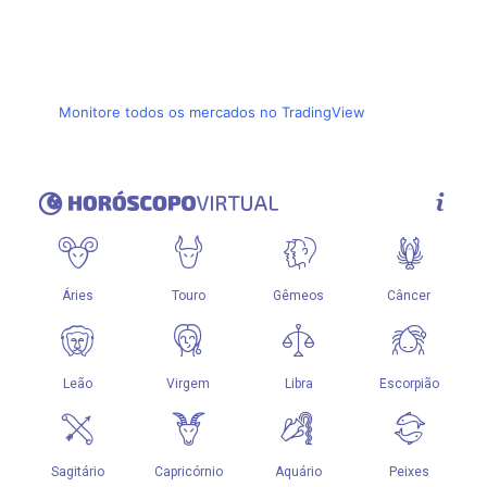
Monitore todos os mercados no TradingView