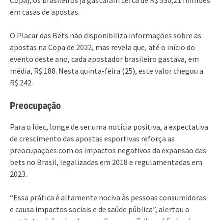
em casas de apostas.
O Placar das Bets não disponibiliza informações sobre as
apostas na Copa de 2022, mas revela que, até o início do
evento deste ano, cada apostador brasileiro gastava, em
média, R$ 188. Nesta quinta-feira (25), este valor chegou a
R$ 242.
Preocupação
Para o Idec, longe de ser uma notícia positiva, a expectativa
de crescimento das apostas esportivas reforça as
preocupações com os impactos negativos da expansão das
bets no Brasil, legalizadas em 2018 e regulamentadas em
2023.
“Essa prática é altamente nociva às pessoas consumidoras
e causa impactos sociais e de saúde pública”, alertou o