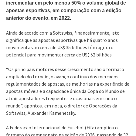
incrementar em pelo menos 50% o volume global de
apostas esportivas, em comparação com a edição
anterior do evento, em 2022.
Ainda de acordo com a Softswiss, financeiramente, isto
significa que as apostas esportivas que há quatro anos
movimentaram cerca de US$ 35 bilhões têm agora o
potencial para movimentar cerca de US$ 52 bilhões.
“Os principais motores desse crescimento são o formato
ampliado do torneio, o avanço contínuo dos mercados
regulamentados de apostas, as melhorias na experiência de
apostas móveis e a capacidade única da Copa do Mundo de
atrair apostadores frequentes e ocasionais em todo o
mundo”, apontou, em nota, o diretor de Operações da
Softswiss, Alexander Kamenetsky.
A Federação Internacional de Futebol (Fifa) ampliou o
formato do campeonato na edição de 2026, passando de 32