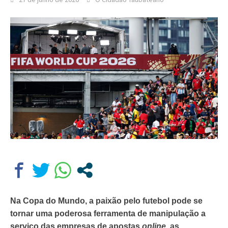
Na Copa do Mundo, a paixão pelo futebol pode se
tornar uma poderosa ferramenta de manipulação a
serviço das empresas de apostas
online
, as