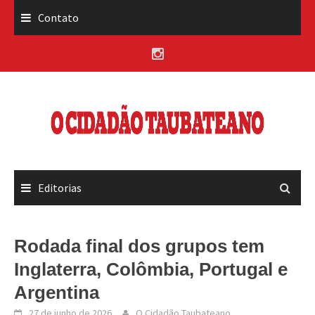
Skip
Contato
to
content
Editorias
Rodada final dos grupos tem
Inglaterra, Colômbia, Portugal e
Argentina
27 de junho de 2026
O Cidadão Taubateano