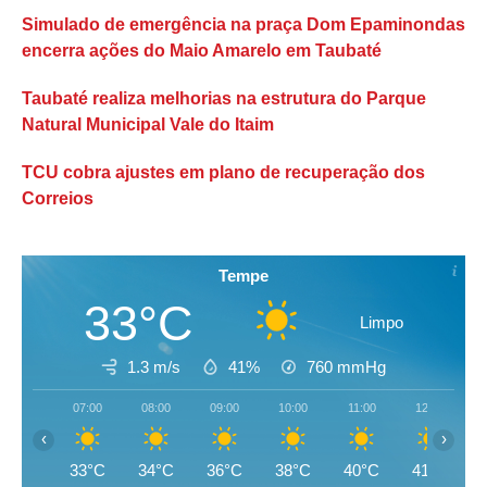
Simulado de emergência na praça Dom Epaminondas
encerra ações do Maio Amarelo em Taubaté
Taubaté realiza melhorias na estrutura do Parque
Natural Municipal Vale do Itaim
TCU cobra ajustes em plano de recuperação dos
Correios
Tempe
33°C
Limpo
1.3 m/s
41%
760
mmHg
07:00
08:00
09:00
10:00
11:00
12:00
‹
›
33°C
34°C
36°C
38°C
40°C
41°C