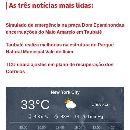
| As três notícias mais lidas:
Simulado de emergência na praça Dom Epaminondas
encerra ações do Maio Amarelo em Taubaté
Taubaté realiza melhorias na estrutura do Parque
Natural Municipal Vale do Itaim
TCU cobra ajustes em plano de recuperação dos
Correios
New York City
33°C
Chuvisco
4.8 m/s
43%
760
mmHg
15:00
16:00
17:00
18:00
19:00
20:00