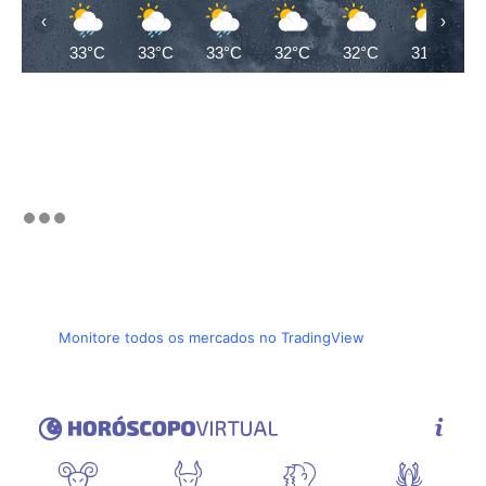
‹
›
33°C
33°C
33°C
32°C
32°C
31°C
Monitore todos os mercados no TradingView