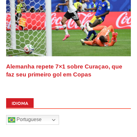
Alemanha repete 7×1 sobre Curaçao, que
faz seu primeiro gol em Copas
IDIOMA
Portuguese