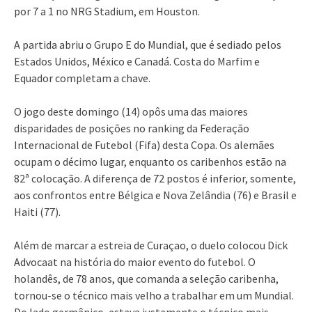
por 7 a 1 no NRG Stadium, em Houston.
A partida abriu o Grupo E do Mundial, que é sediado pelos
Estados Unidos, México e Canadá. Costa do Marfim e
Equador completam a chave.
O jogo deste domingo (14) opôs uma das maiores
disparidades de posições no ranking da Federação
Internacional de Futebol (Fifa) desta Copa. Os alemães
ocupam o décimo lugar, enquanto os caribenhos estão na
82ª colocação. A diferença de 72 postos é inferior, somente,
aos confrontos entre Bélgica e Nova Zelândia (76) e Brasil e
Haiti (77).
Além de marcar a estreia de Curaçao, o duelo colocou Dick
Advocaat na história do maior evento do futebol. O
holandês, de 78 anos, que comanda a seleção caribenha,
tornou-se o técnico mais velho a trabalhar em um Mundial.
Do lado germânico, estava justamente o técnico mais