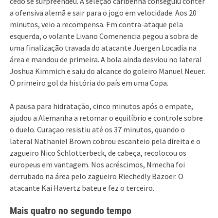
cedo se surpreendeu. A seleção caribenha conseguiu conter
a ofensiva alemã e sair para o jogo em velocidade. Aos 20
minutos, veio a recompensa. Em contra-ataque pela
esquerda, o volante Livano Comenencia pegou a sobra de
uma finalização travada do atacante Juergen Locadia na
área e mandou de primeira. A bola ainda desviou no lateral
Joshua Kimmich e saiu do alcance do goleiro Manuel Neuer.
O primeiro gol da história do país em uma Copa.
A pausa para hidratação, cinco minutos após o empate,
ajudou a Alemanha a retomar o equilíbrio e controle sobre
o duelo. Curaçao resistiu até os 37 minutos, quando o
lateral Nathaniel Brown cobrou escanteio pela direita e o
zagueiro Nico Schlotterbeck, de cabeça, recolocou os
europeus em vantagem. Nos acréscimos, Nmecha foi
derrubado na área pelo zagueiro Riechedly Bazoer. O
atacante Kai Havertz bateu e fez o terceiro.
Mais quatro no segundo tempo