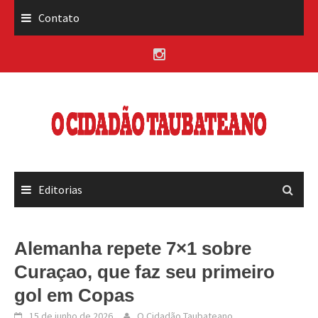
Skip
Contato
to
content
Editorias
Alemanha repete 7×1 sobre
Curaçao, que faz seu primeiro
gol em Copas
15 de junho de 2026
O Cidadão Taubateano