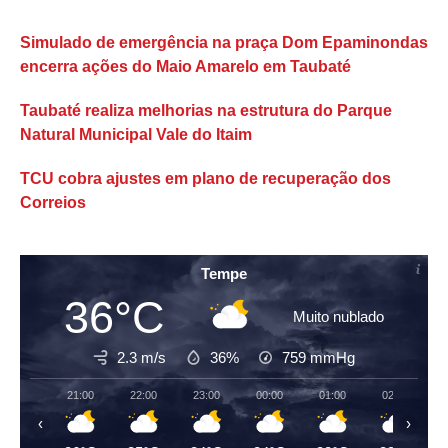
Simulado de emergência na praça Dom Epaminondas
encerra ações do Maio Amarelo em Taubaté
Taubaté realiza melhorias na estrutura do Parque
Natural Municipal Vale do Itaim
TCU cobra ajustes em plano de recuperação dos
Correios
Tempe
36°C
Muito nublado
2.3 m/s
36%
759
mmHg
21:00
22:00
23:00
00:00
01:00
02:00
‹
›