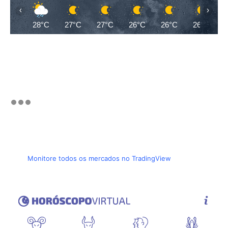
‹
›
28°C
27°C
27°C
26°C
26°C
26°C
Monitore todos os mercados no TradingView