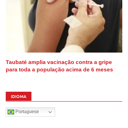
Taubaté amplia vacinação contra a gripe
para toda a população acima de 6 meses
IDIOMA
Portuguese