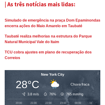
| As três notícias mais lidas:
Simulado de emergência na praça Dom Epaminondas
encerra ações do Maio Amarelo em Taubaté
Taubaté realiza melhorias na estrutura do Parque
Natural Municipal Vale do Itaim
TCU cobra ajustes em plano de recuperação dos
Correios
New York City
28°C
Chuva fraca
3.8 m/s
76%
765
mmHg
20:00
21:00
22:00
23:00
00:00
01:00